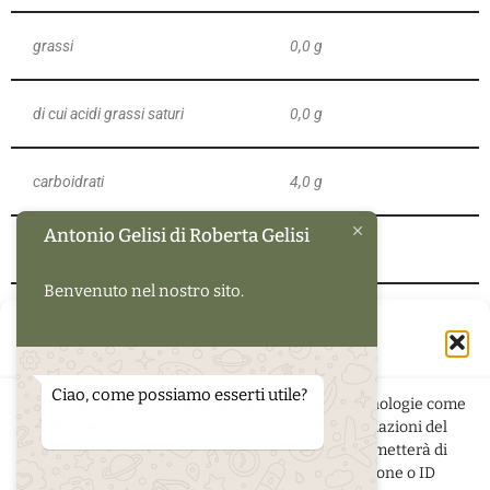
grassi
0,0 g
di cui acidi grassi saturi
0,0 g
carboidrati
4,0 g
Antonio Gelisi di Roberta Gelisi
di cui zuccheri
4,0 g
Benvenuto nel nostro sito.
proteine
1,0 g
Gestisci Consenso Cookie
sale
0,01 g
Ciao, come possiamo esserti utile?
Per fornire le migliori esperienze, utilizziamo tecnologie come
i cookie per memorizzare e/o accedere alle informazioni del
dispositivo. Il consenso a queste tecnologie ci permetterà di
elaborare dati come il comportamento di navigazione o ID