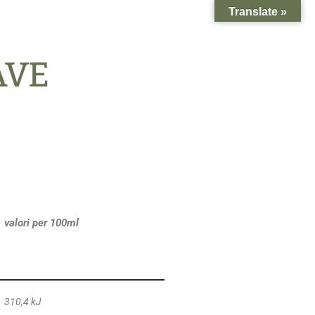
Translate »
AVE
valori per 100ml
310,4 kJ