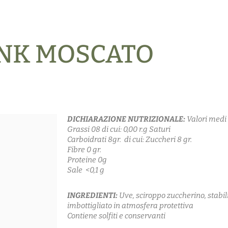
INK MOSCATO
DICHIARAZIONE NUTRIZIONALE:
Valori medi
Grassi 08 di cui: 0,00 r.g Saturi
Carboidrati 8gr. di cui: Zuccheri 8 gr.
Fibre 0 gr.
Proteine 0g
Sale <0,1 g
INGREDIENTI:
Uve, sciroppo zuccherino, stabili
imbottigliato in atmosfera protettiva
Contiene solfiti e conservanti