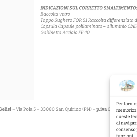
INDICAZIONI SUL CORRETTO SMALTIMENTO
Raccolta vetro
Tappo Sughero FOR 51 Raccolta differenziata 
Capsula Capsule polilaminato – alluminio C/AL
Gabbietta Acciaio FE 40
Per fornir
elisi
– Via Pola 5 – 33080 San Quirino (PN) –
p.iva
0134995093
memorizzar
queste tec
di navigaz
consenso p
funzioni.