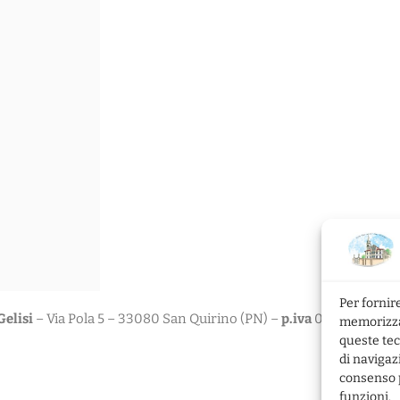
Per fornir
elisi
– Via Pola 5 – 33080 San Quirino (PN) –
p.iva
0134995093
memorizzar
queste tec
di navigaz
consenso p
funzioni.