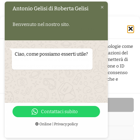
Antonio Gelisi di Roberta Gelisi
Benvenuto nel nostro sito.
Gestisci Consenso Cookie
Per fornire le migliori esperienze, utilizziamo tecnologie come
i cookie per memorizzare e/o accedere alle informazioni del
Ciao, come possiamo esserti utile?
dispositivo. Il consenso a queste tecnologie ci permetterà di
elaborare dati come il comportamento di navigazione o ID
unici su questo sito. Non acconsentire o ritirare il consenso
può influire negativamente su alcune caratteristiche e
funzioni.
di
Roberta Gelisi
- Via Pola 5 - 33080 San Quirino (PN) -
p.iva
01349950939
Accetta
Contattaci subito
Nega
🟢 Online | Privacy policy
Privacy policy
-
Cookie policy
Visualizza le preferenze