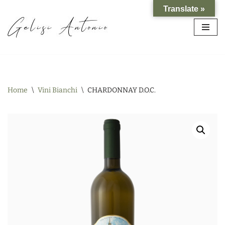
Translate »
Vai
al
contenuto
Home
\
Vini Bianchi
\
CHARDONNAY D.O.C.