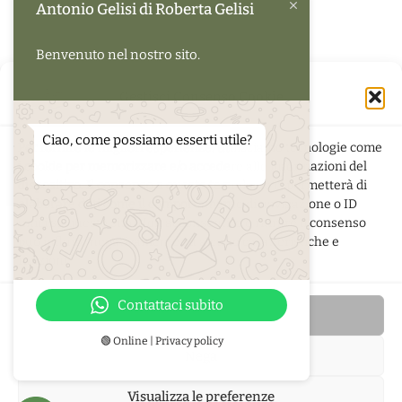
Antonio Gelisi di Roberta Gelisi
Benvenuto nel nostro sito.
Gestisci Consenso Cookie
Ciao, come possiamo esserti utile?
Per fornire le migliori esperienze, utilizziamo tecnologie come
i cookie per memorizzare e/o accedere alle informazioni del
dispositivo. Il consenso a queste tecnologie ci permetterà di
elaborare dati come il comportamento di navigazione o ID
unici su questo sito. Non acconsentire o ritirare il consenso
può influire negativamente su alcune caratteristiche e
funzioni.
di
Roberta Gelisi
- Via Pola 5 - 33080 San Quirino (PN) -
p.iva
01349950939
Contattaci subito
Accetta
🟢 Online | Privacy policy
Nega
Privacy policy
-
Cookie policy
Visualizza le preferenze