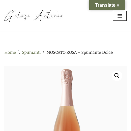
Translate »
Vai
al
contenuto
Home
\
Spumanti
\
MOSCATO ROSA – Spumante Dolce