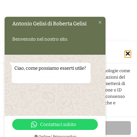
Antonio Gelisi di Roberta Gelisi
Benvenuto nel nostro sito.
Gestisci Consenso Cookie
Ciao, come possiamo esserti utile?
Per fornire le migliori esperienze, utilizziamo tecnologie come
i cookie per memorizzare e/o accedere alle informazioni del
dispositivo. Il consenso a queste tecnologie ci permetterà di
elaborare dati come il comportamento di navigazione o ID
unici su questo sito. Non acconsentire o ritirare il consenso
può influire negativamente su alcune caratteristiche e
funzioni.
di
Roberta Gelisi
- Via Pola 5 - 33080 San Quirino (PN) -
p.iva
01349950939
Contattaci subito
Accetta
🟢 Online | Privacy policy