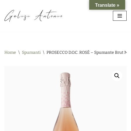
Translate »
Vai
al
contenuto
Home
\
Spumanti
\
PROSECCO D.O.C. ROSÈ – Spumante Brut Mil