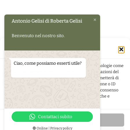
Antonio Gelisi di Roberta Gelisi
Benvenuto nel nostro sito.
Gestisci Consenso Cookie
Ciao, come possiamo esserti utile?
Per fornire le migliori esperienze, utilizziamo tecnologie come
i cookie per memorizzare e/o accedere alle informazioni del
dispositivo. Il consenso a queste tecnologie ci permetterà di
elaborare dati come il comportamento di navigazione o ID
unici su questo sito. Non acconsentire o ritirare il consenso
può influire negativamente su alcune caratteristiche e
funzioni.
di
Roberta Gelisi
- Via Pola 5 - 33080 San Quirino (PN) -
p.iva
01349950939
Contattaci subito
Accetta
🟢 Online | Privacy policy